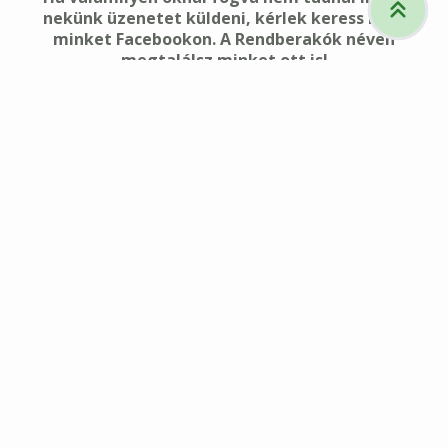
nekünk üzenetet küldeni, kérlek keress meg
minket Facebookon. A Rendberakók néven
megtalálsz minket ott is!
Név
*
Email cím
*
Telefonszám
Cím (város, kerület, utca, házszám)
*