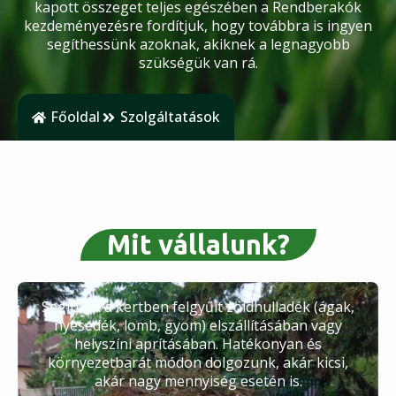
kapott összeget teljes egészében a Rendberakók
kezdeményezésre fordítjuk, hogy továbbra is ingyen
segíthessünk azoknak, akiknek a legnagyobb
szükségük van rá.
Főoldal
Szolgáltatások
Mit vállalunk?
Segítünk a kertben felgyűlt zöldhulladék (ágak,
nyesedék, lomb, gyom) elszállításában vagy
helyszíni aprításában. Hatékonyan és
környezetbarát módon dolgozunk, akár kicsi,
akár nagy mennyiség esetén is.