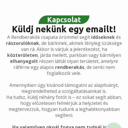
Kapcsolat
Küldj nekünk egy emailt!
A Rendberakók csapata örömmel segít
időseknek
és
rászorulóknak
, de bárkinek, akinek tényleg szüksége
van rá. Akkor is várjuk a jelentkezést, ha
közterületen
, járda mellett, parkban vagy bármilyen
elhanyagolt
részen láttál olyan területet, amelyre
ráférne egy alapos
rendberakás
, de senki nem
foglalkozik vele.
Amennyiben úgy kívánod támogatni az alapítványt,
megrendelheted a szolgáltatásainkat is.
Ha tudsz, küldj néhány fotót is – ez sokat segít abban,
hogy előzetesen felmérjük a helyzetet és
megtervezzük, hogyan tudunk a leghatékonyabban
segíteni.
Ha valamilyen oknál fogva nem tudnál innen