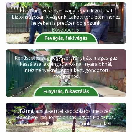
Kiszáradt, veszélyes vagy útban lévő fákat
biztonságosan kivágunk. Lakott területen, nehéz
helyeken is precízen dolgozunk.
Bővebben
Favágás, fakivágás
Rendszeres vagy egyszeri fűnyírás, magas gaz
kaszálása lakóingatlanoknál, nyaralóknál,
intézményeknél. Ápolt kert, gondozott
megjelenés.
Bővebben
Fűnyírás, fűkaszálás
Bármi, ami a kerttel kapcsolatos: metszés,
sövénynyírás, lomtalanítás, ágyás kialakítás,
komposzt elhelyezés – segítünk, ahol kell.
Bővebben