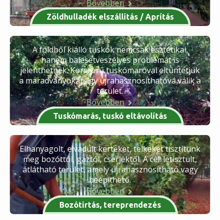
Bővebben
Zöldhulladék elszállítás / Aprítás
A földből kiálló tuskók nemcsak esztétikai,
hanem balesetveszélyes problémát is
jelenthetnek. Korszerű tuskómaróval eltüntetjük
a maradványokat, így újrahasznosíthatóvá válik a
terület.
Bővebben
Tuskómarás, tuskó eltávolítás
Elhanyagolt, elvadult kerteket, telkeket tisztítunk
meg bozóttól, gaztól, cserjéktől. A cél: letisztult,
átlátható terület, amely újrahasznosítható vagy
beépíthető.
Bővebben
Bozótirtás, tereprendezés