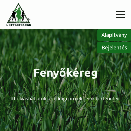
Alapítvány
Bejelentés
Fenyőkéreg
Itt olvashatjátok az eddigi projektjeink történeteit.