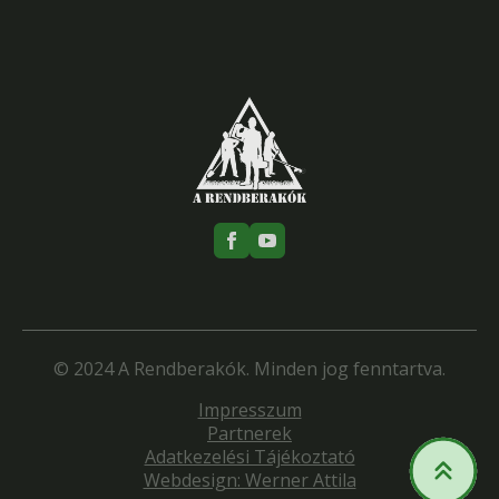
© 2024 A Rendberakók. Minden jog fenntartva.
Impresszum
Partnerek
Adatkezelési Tájékoztató
Webdesign: Werner Attila