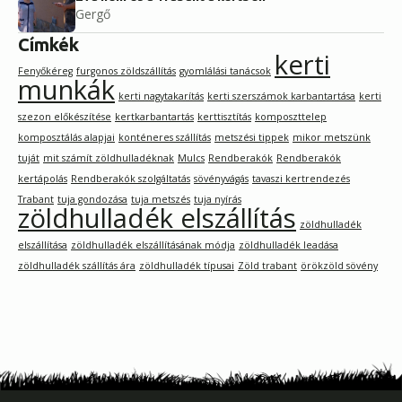
Gergő
Címkék
kerti
Fenyőkéreg
furgonos zöldszállítás
gyomlálási tanácsok
munkák
kerti nagytakarítás
kerti szerszámok karbantartása
kerti
szezon előkészítése
kertkarbantartás
kerttisztítás
komposzttelep
komposztálás alapjai
konténeres szállítás
metszési tippek
mikor metszünk
tuját
mit számít zöldhulladéknak
Mulcs
Rendberakók
Rendberakók
kertápolás
Rendberakók szolgáltatás
sövényvágás
tavaszi kertrendezés
Trabant
tuja gondozása
tuja metszés
tuja nyírás
zöldhulladék elszállítás
zöldhulladék
elszállítása
zöldhulladék elszállításának módja
zöldhulladék leadása
zöldhulladék szállítás ára
zöldhulladék típusai
Zöld trabant
örökzöld sövény