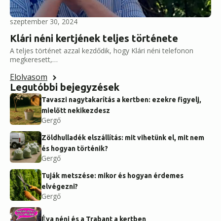
szeptember 30, 2024
Klári néni kertjének teljes története
A teljes történet azzal kezdődik, hogy Klári néni telefonon
megkeresett,…
Elolvasom
Legutóbbi bejegyzések
Tavaszi nagytakarítás a kertben: ezekre figyelj,
mielőtt nekikezdesz
Gergő
Zöldhulladék elszállítás: mit vihetünk el, mit nem
és hogyan történik?
Gergő
Tuják metszése: mikor és hogyan érdemes
elvégezni?
Gergő
Éva néni és a Trabant a kertben